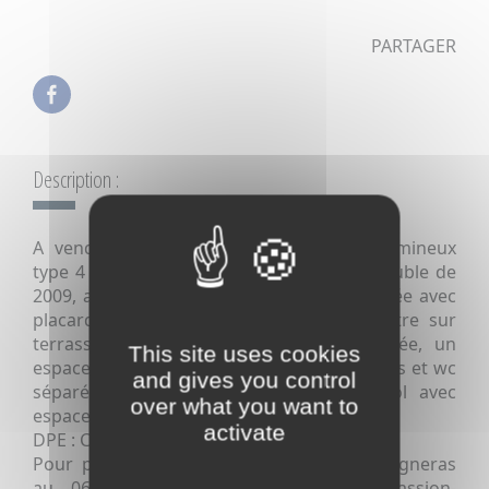
PARTAGER
Description :
A vendre à CHEVIGNY-SAINT-SAUVEUR lumineux
type 4 de 84 m2. Au 1er étage d'un immeuble de
2009, appartement composé : grande entrée avec
placard, lumineux séjour avec porte-fenêtre sur
terrasse de 8m2, cuisine séparée meublée, un
This site uses cookies
espace nuits avec 3 chambres, salle de bains et wc
and gives you control
séparé. possibilité de garage en sous-sol avec
over what you want to
espace de rangement.
activate
DPE : C
Pour plus d'informations contactez Yan Vigneras
au 06.62.45.24.17 ou yvigneras@immopassion-