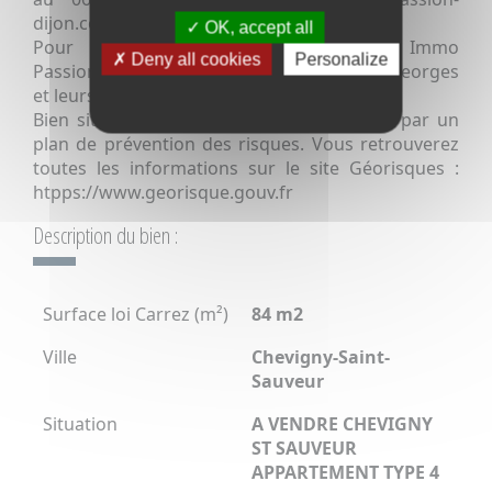
dijon.com
OK, accept all
Pour vendre votre bien appartement, Immo
Deny all cookies
Personalize
Passion deux agences à Dijon et Nuits St Georges
et leurs équipes à votre service
Bien situé dans un secteur non concerné par un
plan de prévention des risques. Vous retrouverez
toutes les informations sur le site Géorisques :
htpps://www.georisque.gouv.fr
Description du bien :
Surface loi Carrez (m²)
84 m2
Ville
Chevigny-Saint-
Sauveur
Situation
A VENDRE CHEVIGNY
ST SAUVEUR
APPARTEMENT TYPE 4