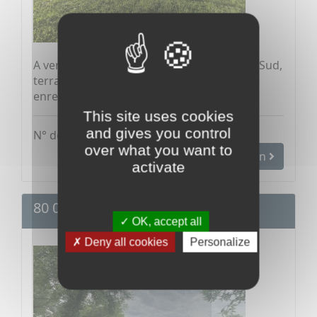
A vendre hameau de Cissey 10mn Beaune Sud,
terrain à bâtir de 557m2, plat, au calme
enretrait de la...
This site uses cookies
and gives you control
N° de mandat : 5365
over what you want to
Voir le bien
activate
80 000 €
OK, accept all
Deny all cookies
Personalize