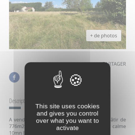
+ de photos
PARTAGER
Description :
This site uses cookies
and gives you control
A vendre Ruffey les Beaune, joli terrain à bâtir de
over what you want to
776m2, Terrain plat, viabilisé, environement calme
activate
10mn Beaune